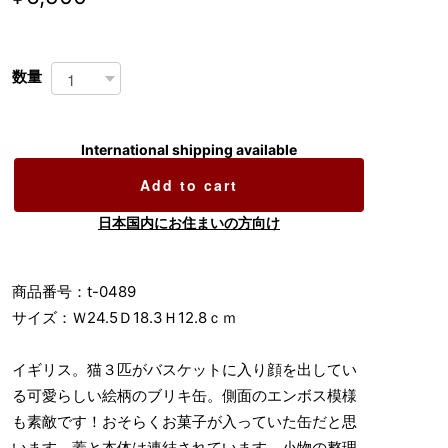
数量
International shipping available
Add to cart
日本国内にお住まいの方向け
商品番号：t-0489
サイズ：Ｗ24.5Ｄ18.3Ｈ12.8ｃｍ
イギリス。猫３匹がバスケットに入り顔を出してい
る可愛らしい絵柄のブリキ缶。側面のエンボス模様
も素敵です！おそらくお菓子が入っていた缶だと思
います。蓋と本体は連結されています。小物の整理