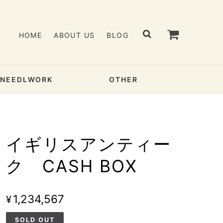
HOME
ABOUT US
BLOG
& NEEDLWORK
OTHER
イギリスアンティー
ク CASH BOX
¥1,234,567
SOLD OUT